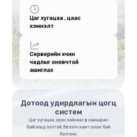
Цаг хугацаа , цаас
хэмнэлт
Серверийн хүчин
чадлыг оновчтой
ашиглах
Дотоод удирдлагын цогц
систем
Цаг хугацаа, орон зайнаас үл хамааран
байгальд ээлтэй, бүтээлч хамт олонг бий
болгоно.