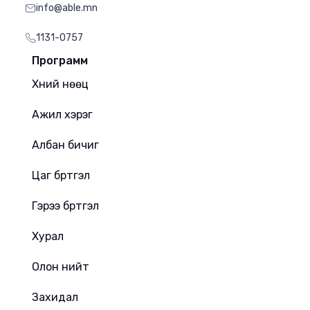
info@able.mn
1131-0757
Программ
Хүний нөөц
Ажил хэрэг
Албан бичиг
Цаг бүртгэл
Гэрээ бүртгэл
Хурал
Олон нийт
Захидал