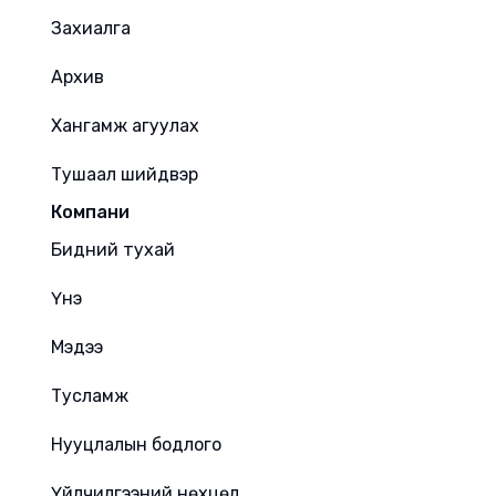
Захиалга
Архив
Хангамж агуулах
Тушаал шийдвэр
Компани
Бидний тухай
Үнэ
Мэдээ
Тусламж
Нууцлалын бодлого
Үйлчилгээний нөхцөл