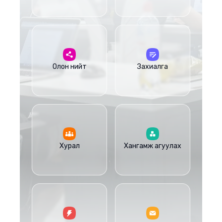
Олон нийт
Захиалга
Хурал
Хангамж агуулах