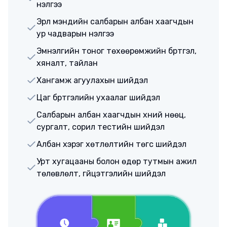
үнэлгээ
Эрүүл мэндийн салбарын албан хаагчдын
ур чадварын үнэлгээ
Эмнэлгийн тоног төхөөрөмжийн бүртгэл,
хяналт, тайлан
Хангамж агуулахын шийдэл
Цаг бүртгэлийн ухаалаг шийдэл
Салбарын албан хаагчдын хүний нөөц,
сургалт, сорил тестийн шийдэл
Албан хэрэг хөтлөлтийн төгс шийдэл
Урт хугацааны болон өдөр тутмын ажил
төлөвлөлт, гүйцэтгэлийн шийдэл