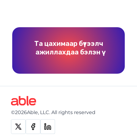
Та цахимаар бүтээлч
ажиллахдаа бэлэн үү
©2026Able, LLC. All rights reserved