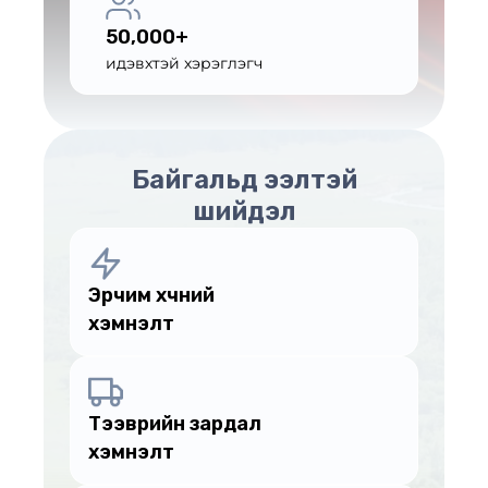
50,000+
идэвхтэй хэрэглэгч
Байгальд ээлтэй
шийдэл
Эрчим хүчний
хэмнэлт
Тээврийн зардал
хэмнэлт