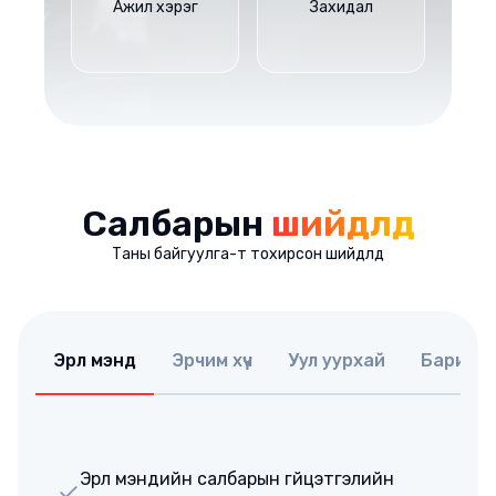
Ажил хэрэг
Захидал
Салбарын
шийдлүүд
Таны байгуулга-т тохирсон шийдлүүд
Эрүүл мэнд
Эрчим хүч
Уул уурхай
Барилга
Эрүүл мэндийн салбарын гүйцэтгэлийн