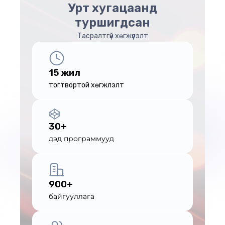
Урт хугацаанд
туршигдсан
Тасралтгүй хөгжүүлэлт
15 жил
тогтвортой хөгжүүлэлт
30+
дэд программууд
900+
байгууллага