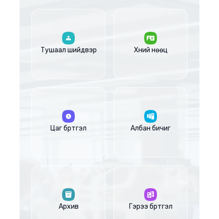
Тушаал шийдвэр
Хүний нөөц
Цаг бүртгэл
Албан бичиг
Архив
Гэрээ бүртгэл