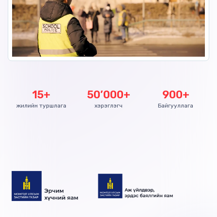
15+
50’000+
900+
жилийн туршлага
хэрэглэгч
Байгууллага