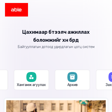
Цахимаар бүтээлч ажиллах
боломжийг хүн бүрд
Байгууллагын дотоод удирдлагын цогц систем
Хангамж агуулах
Архив
Зах