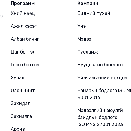
Программ
Компани
Хүний нөөц
Бидний тухай
ed
Ажил хэрэг
Үнэ
Албан бичиг
Мэдээ
Цаг бүртгэл
Тусламж
Гэрээ бүртгэл
Нууцлалын бодлого
Хурал
Үйлчилгээний нөхцөл
Олон нийт
Чанарын бодлого ISO 
9001:2016
Захидал
Мэдээллийн аюулгүй
Захиалга
байдлын бодлого
ISO MNS 27001:2023
Архив