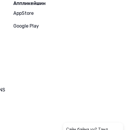
Аппликейшин
AppStore
Google Play
MNS
Сайн байна уу? Танд