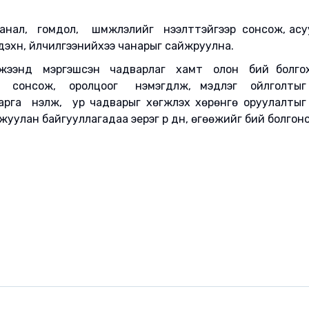
анал, гомдол, шүүмжлэлийг нээлттэйгээр сонсож, асуу
эхүүн, үйлчилгээнийхээ чанарыг сайжруулна.
мжээнд мэргэшсэн чадварлаг хамт олон бий болго
й сонсож, оролцоог нэмэгдүүлж, мэдлэг ойлголт
рга үнэлж, ур чадварыг хөгжүүлэх хөрөнгө оруулалтыг 
уулан байгууллагадаа эерэг үр дүн, өгөөжийг бий болгоно