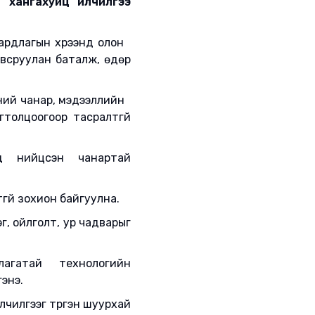
хангахуйц үйлчилгээ
рдлагын хүрээнд олон
всруулан баталж, өдөр
эний чанар, мэдээллийн
цоогоор тасралтгүй
д нийцсэн чанартай
гүй зохион байгуулна.
, ойлголт, ур чадварыг
лагатай технологийн
гэнэ.
чилгээг түргэн шуурхай