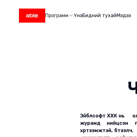
Программ
Үнэ
Бидний тухай
Мэдээ
Эйблсофт ХХК нь 
журамд нийцсэн пр
хүртээмжтэй, бүтэ