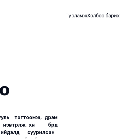
Тусламж
Холбоо барих
о
ь тогтоомж, дүрэм
эвтрүүлж, хүн бүрд
 шийдэлд суурилсан