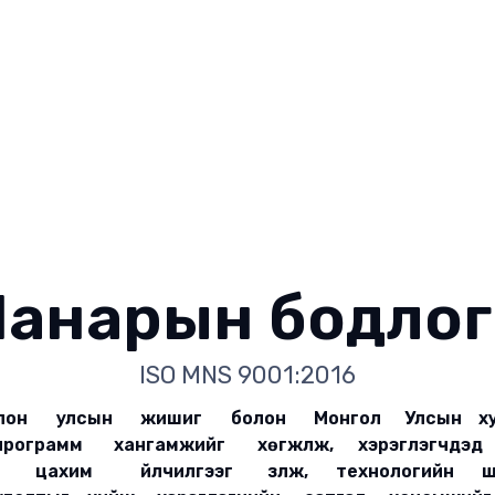
Чанарын бодлог
ISO MNS 9001:2016
олон улсын жишиг болон Монгол Улсын хуул
ограмм хангамжийг хөгжүүлж, хэрэглэгчдэд н
элч, цахим үйлчилгээг үзүүлж, технологийн