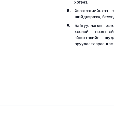
хүргэнэ.
8.
Хэрэглэгчийнхээ с
шийдвэрлэж, бүтээгд
9.
Байгууллагын хэ
хоолойг нээлттэ
гүйцэтгэлийг шуда
оруулалтаараа дамж