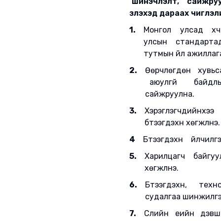
шинэчлэлт, сайжруу
үзүүлэхэд дараах чигл
1.
Монгол улсад хүч
улсын стандартад 
тутмын үйл ажилла
2.
Өөрчлөгдөн хувьса
аюулгүй байдлы
сайжруулна.
3.
Хэрэглэгчдийнх
бүтээгдэхүүн хөгжүүлнэ.
4
Бүтээгдэхүүн үйлчил
5.
Харилцагч байгуулл
хөгжүүлнэ.
6.
Бүтээгдэхүүн, т
судалгаа шинжилгээ
7.
Сүүлийн үеийн дэвш