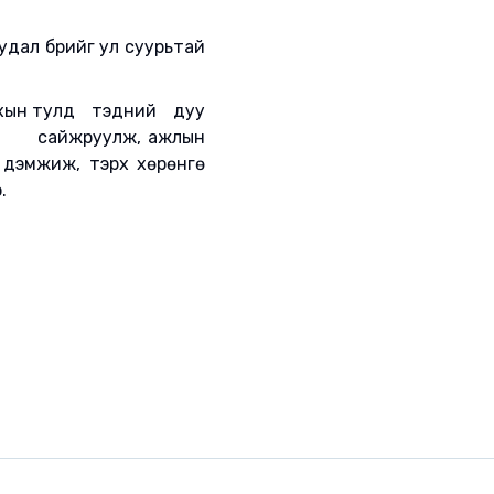
дал бүрийг ул суурьтай
хын тулд тэдний дуу
ыг сайжруулж, ажлын
дэмжиж, тэрхүү хөрөнгө
.