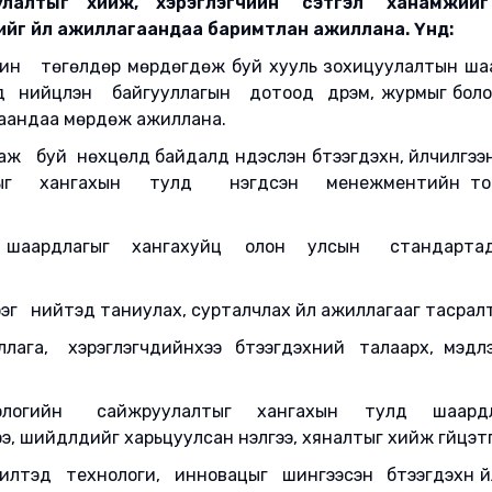
лалтыг хийж, хэрэглэгчийн сэтгэл ханамжийг 
элийг үйл ажиллагаандаа баримтлан ажиллана. Үүнд:
ин төгөлдөр мөрдөгдөж буй хууль зохицуулалтын шаа
нийцүүлэн байгууллагын дотоод дүрэм, журмыг боло
гаандаа мөрдөж ажиллана.
ж буй нөхцөлд байдалд үндэслэн бүтээгдэхүүн, үйлчилгэ
г хангахын тулд нэгдсэн менежментийн тогтол
ээ шаардлагыг хангахуйц олон улсын стандарта
гээг нийтэд таниулах, сурталчлах үйл ажиллагааг тасралт
ага, хэрэглэгчдийнхээ бүтээгдэхүүний талаарх, мэдлэг
ехнологийн сайжруулалтыг хангахын тулд шаард
, шийдлүүдийг харьцуулсан үнэлгээ, хяналтыг хийж гүйцэт
илтэд технологи, инновацыг шингээсэн бүтээгдэхүүн үйл