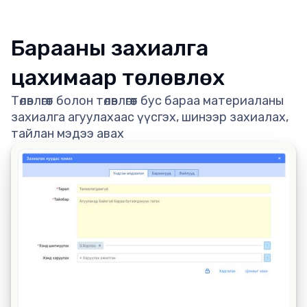
Барааны захиалга
цахимаар төлөвлөх
Төлөвлөгөөт болон төлөвлөгөөт бус бараа материаланы
захиалга агуулахаас үүсгэх, шинээр захиалах,
тайлан мэдээ авах