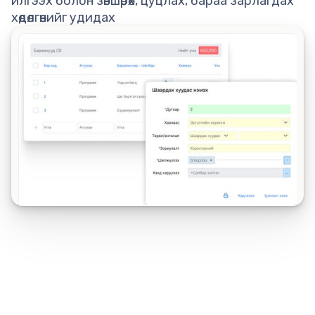
илгээх болон зөвшөөрөх, цуцлах, бараа зарлагдах
хөдөлгөөнийг удидах