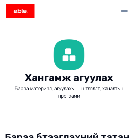
Хангамж агуулах
Бараа материал, агуулахын нөөц төлөвлөлт, хяналтын
программ
Бараа бүтээгдэхүүний татан