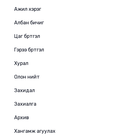
Ажил хэрэг
Албан бичиг
Цаг бүртгэл
Гэрээ бүртгэл
Хурал
Олон нийт
Захидал
Захиалга
Архив
Хангамж агуулах