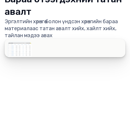
авалт
Эргэлтийн хөрөнгө болон үндсэн хөрөнгийн бараа
материалаас татан авалт хийх, хайлт хийх,
тайлан мэдээ авах