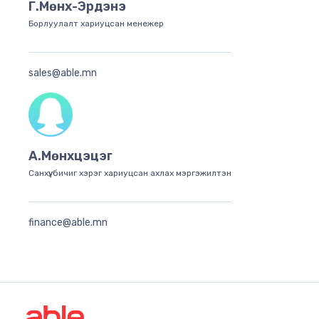
Г.Мөнх-Эрдэнэ
Борлуулалт хариуцсан менежер
sales@able.mn
А.Мөнхцэцэг
Санхүү, бичиг хэрэг хариуцсан ахлах мэргэжилтэн
finance@able.mn