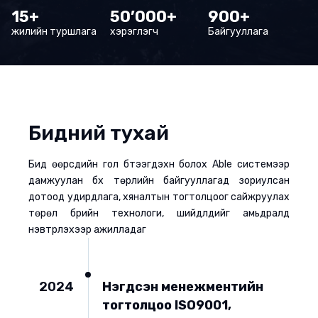
15+
50’000+
900+
жилийн туршлага
хэрэглэгч
Байгууллага
Бидний тухай
Бид өөрсдийн гол бүтээгдэхүүн болох Able системээр
дамжуулан бүх төрлийн байгууллагад зориулсан
дотоод удирдлага, хяналтын тогтолцоог сайжруулах
төрөл бүрийн технологи, шийдлүүдийг амьдралд
нэвтрүүлэхээр ажилладаг
2024
Нэгдсэн менежментийн
тогтолцоо ISO9001,