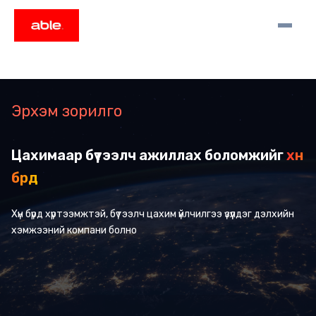
Эрхэм зорилго
Цахимаар бүтээлч ажиллах боломжийг
хүн
бүрд
Хүн бүрд хүртээмжтэй, бүтээлч цахим үйлчилгээ үзүүлдэг дэлхийн
хэмжээний компани болно