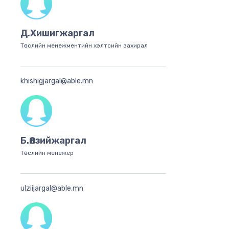
Д.Хишигжаргал
Төслийн менежментийн хэлтсийн захирал
khishigjargal@able.mn
Б.Өлзийжаргал
Төслийн менежер
ulziijargal@able.mn