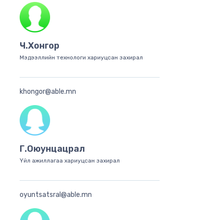
Ч.Хонгор
Мэдээллийн технологи хариуцсан захирал
khongor@able.mn
Г.Оюунцацрал
Үйл ажиллагаа хариуцсан захирал
oyuntsatsral@able.mn