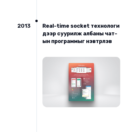
2013
Real-time socket технологи
дээр суурилж албаны чат-
ын программыг нэвтрүүлэв