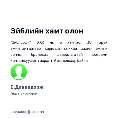
Эйблийн хамт олон
"Эйблсофт" ХХК нь 3 хэлтэс, 30 гаруй
ажилтантайгаар харилцагчдынхаа цахим ажлын
орчныг бүрдүүлэхэд шаардлагатай программ
хангамжуудыг тасралтгүй хөгжүүлсээр байна
Б.Даваадорж
Гүйцэтгэх захирал
davaadorj@able.mn