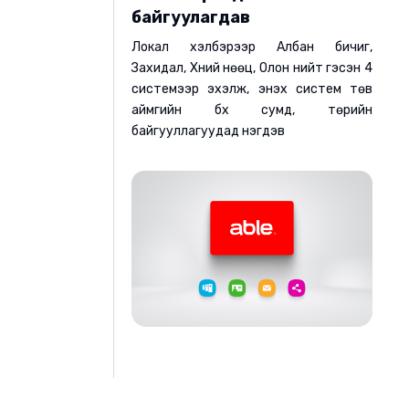
байгуулагдав
Локал хэлбэрээр Албан бичиг,
Захидал, Хүний нөөц, Олон нийт гэсэн 4
системээр эхэлж, энэхүү систем төв
аймгийн бүх сумд, төрийн
байгууллагуудад нэгдэв