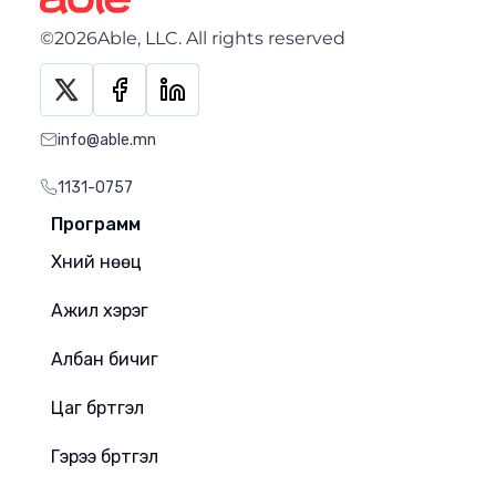
©2026Able, LLC. All rights reserved
info@able.mn
1131-0757
Программ
Хүний нөөц
Ажил хэрэг
Албан бичиг
Цаг бүртгэл
Гэрээ бүртгэл