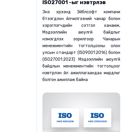
ISO27001 -ыг нэвтрүүлэв
Энэ хүрээнд Эйблсофт компани
бүтээгдэхүүн үйлчилгээний чанар болон
хэрэглэгчдийн сэтгэл ханамж,
Мэдээллийн аюулгүй байдлыг
нэмэгдүүлэх зорилгоор Чанарын
менежментийн тогтолцооны олон
улсын стандарт (ISO9001:2016) болон
(ISO27001:2023) Мэдээллийн аюулгүй
байдлын менежментийн тогтолцоог
нэвтрүүлэн үйл ажиллагаандаа мөрдлөг
болгон ажиллаж байна