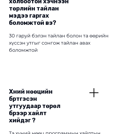
холбоотой хэчнээн
төрлийн тайлан
мэдээ гаргах
боломжтой вэ?
30 гаруй бэлэн тайлан болон та өөрийн
хүссэн утгыг сонгож тайлан авах
боломжтой
Хүний нөөцийн
бүртгэсэн
утгуудаар төрөл
бүрээр хайлт
хийдэг үү?
Та хүний нөөц программын хайлтын