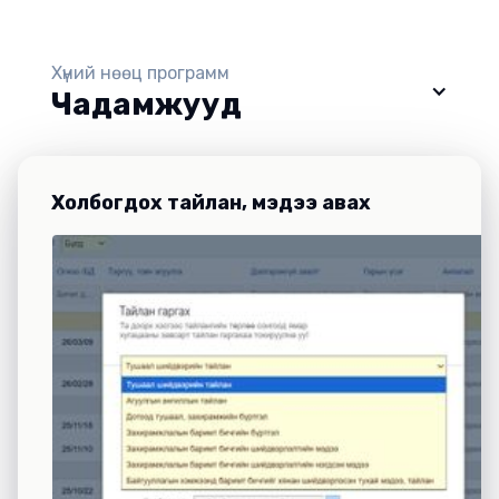
Хүний нөөц программ
Чадамжууд
Холбогдох тайлан, мэдээ авах