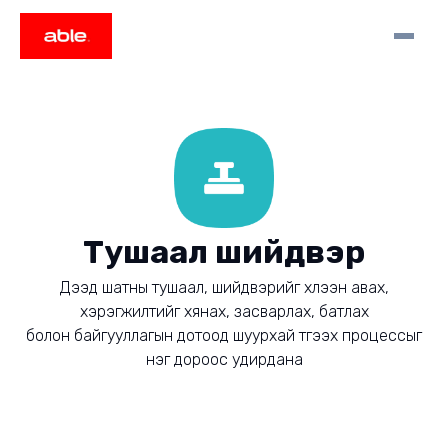
Тушаал шийдвэр
Дээд шатны тушаал, шийдвэрийг хүлээн авах,
хэрэгжилтийг хянах, засварлах, батлах
болон байгууллагын дотоод шуурхай түгээх процессыг
нэг дороос удирдана