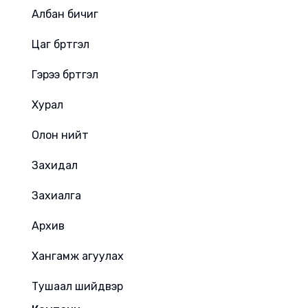
Албан бичиг
Цаг бүртгэл
Гэрээ бүртгэл
Хурал
Олон нийт
Захидал
Захиалга
Архив
Хангамж агуулах
Тушаал шийдвэр