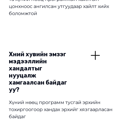
цонхноос ангилсан утгуудаар хайлт хийх
боломжтой
Хүний хувийн эмзэг
мэдээллийн
хандалтыг
нууцалж
хамгаалсан байдаг
уу?
Хүний нөөц программ тусгай эрхийн
тохиргоогоор хандах эрхийг хязгаарласан
байдаг