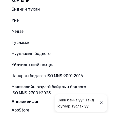
Компани
Бидний тухай
Үнэ
Мэдээ
Тусламж
Нууцлалын бодлого
Үйлчилгээний нөхцөл
Чанарын бодлого ISO MNS 9001:2016
Мэдээллийн аюулгүй байдлын бодлого
ISO MNS 27001:2023
Сайн байна уу? Танд
Аппликейшин
юугаар туслах уу
AppStore