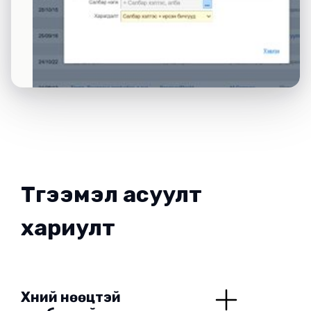
Түгээмэл асуулт
хариулт
Хүний нөөцтэй