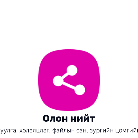
Олон нийт
уулга, хэлэлцүүлэг, файлын сан, зургийн цомг