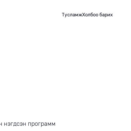
Тусламж
Холбоо барих
ийн нэгдсэн программ