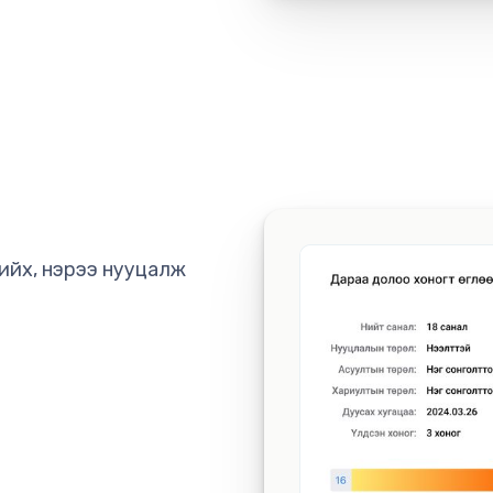
хийх, нэрээ нууцалж