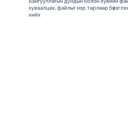
Байгууллагын дундын болон хувийн файлы
хуваалцах, файлыг нэр төрлөөр бүлэглэ
хийх