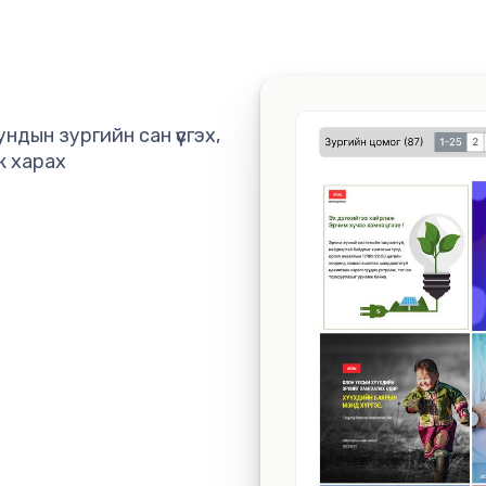
ндын зургийн сан үүсгэх,
ж харах