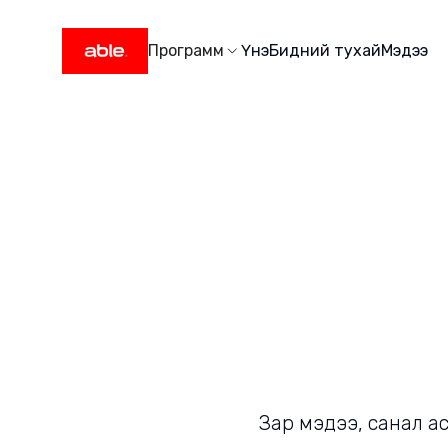
Программ
Үнэ
Бидний тухай
Мэдээ
Зар мэдээ, санал ас