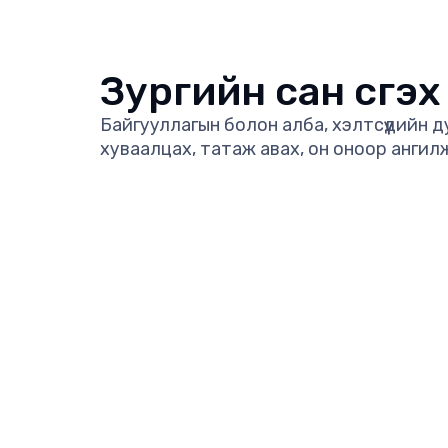
Зургийн сан үүсгэх
Байгууллагын болон алба, хэлтсүүдийн ду
хуваалцах, татаж авах, он оноор ангил