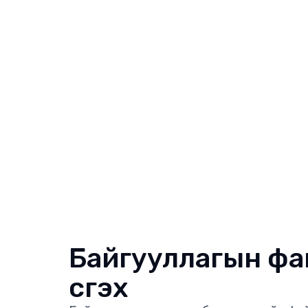
Байгууллагын фа
үүсгэх