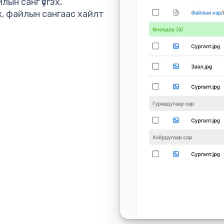
н санг үүсгэх,
х, файлын сангаас хайлт