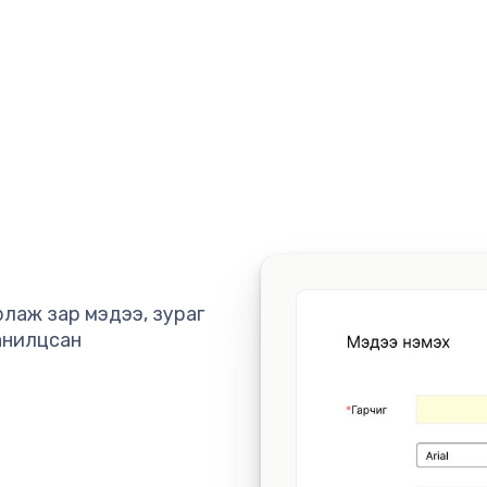
рлаж зар мэдээ, зураг
анилцсан