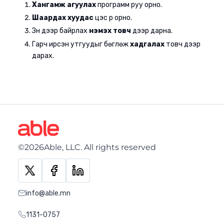
Хангамж агуулах
программ руу орно.
Шаардах хуудас
цэс рүү орно.
Зүүн дээр байрлах
нэмэх товч
дээр дарна.
Гарч ирсэн утгуудыг бөглөж
хадгалах
товч дээр
дарах.
©2026Able, LLC. All rights reserved
info@able.mn
1131-0757