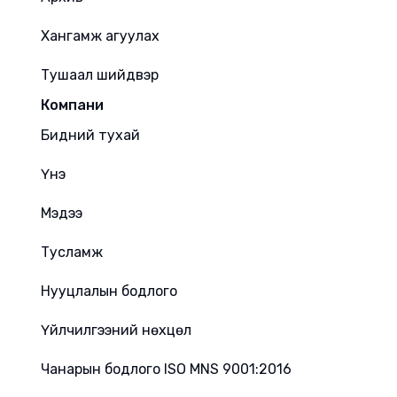
Хангамж агуулах
Тушаал шийдвэр
Компани
Бидний тухай
Үнэ
Мэдээ
Тусламж
Нууцлалын бодлого
Үйлчилгээний нөхцөл
Чанарын бодлого ISO MNS 9001:2016