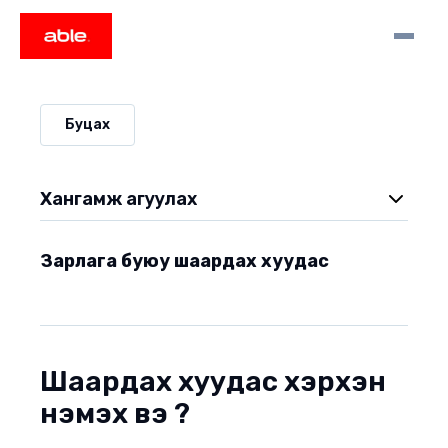
Буцах
Хангамж агуулах
Зарлага буюу шаардах хуудас
Зарлага буюу шаардах хуудас
Тайлан гаргах
Худалдан авалтын түүх, хавсралт файлууд, орлого
зарлагын түүхийг харах
‍Шаардах хуудас хэрхэн
Орлого
нэмэх вэ ?