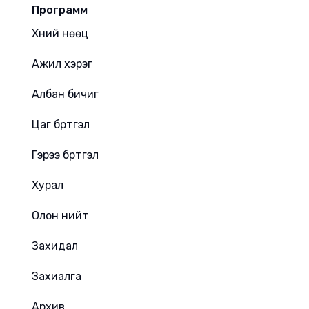
Программ
Хүний нөөц
Ажил хэрэг
Албан бичиг
Цаг бүртгэл
Гэрээ бүртгэл
Хурал
Олон нийт
Захидал
Захиалга
Архив