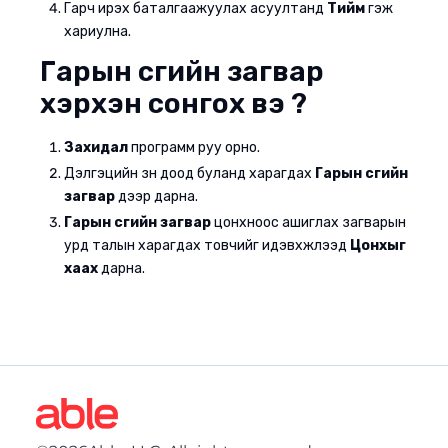
Гарч ирэх баталгаажуулах асуултанд
Тийм
гэж
хариулна.
Гарын үсгийн загвар
хэрхэн сонгох вэ ?
Захидал
программ руу орно.
Дэлгэцийн зүүн доод буланд харагдах
Гарын үсгийн
загвар
дээр дарна.
Гарын үсгийн загвар
цонхноос ашиглах загварын
урд талын харагдах товчийг идэвхжүүлээд
Цонхыг
хаах
дарна.