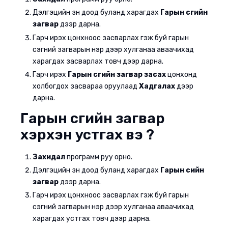
Дэлгэцийн зүүн доод буланд харагдах
Гарын үсгийн
загвар
дээр дарна.
Гарч ирэх цонхноос засварлах гэж буй гарын
үсэгний загварын нэр дээр хулганаа аваачихад
харагдах засварлах товч дээр дарна.
Гарч ирэх
Гарын үсгийн загвар засах
цонхонд
холбогдох засвараа оруулаад
Хадгалах
дээр
дарна.
Гарын үсгийн загвар
хэрхэн устгах вэ ?
Захидал
программ руу орно.
Дэлгэцийн зүүн доод буланд харагдах
Гарын үсийн
загвар
дээр дарна.
Гарч ирэх цонхноос засварлах гэж буй гарын
үсэгний загварын нэр дээр хулганаа аваачихад
харагдах устгах товч дээр дарна.