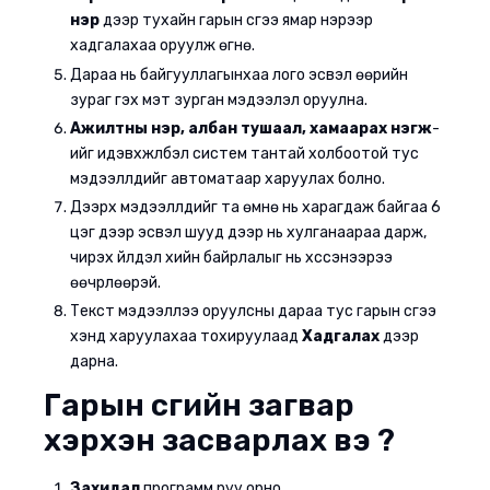
нэр
дээр тухайн гарын үсгээ ямар нэрээр
хадгалахаа оруулж өгнө.
Дараа нь байгууллагынхаа лого эсвэл өөрийн
зураг гэх мэт зурган мэдээлэл оруулна.
Ажилтны нэр, албан тушаал, хамаарах нэгж
-
ийг идэвхжүүлбэл систем тантай холбоотой тус
мэдээллүүдийг автоматаар харуулах болно.
Дээрх мэдээллүүдийг та өмнө нь харагдаж байгаа 6
цэг дээр эсвэл шууд дээр нь хулганаараа дарж,
чирэх үйлдэл хийн байрлалыг нь хүссэнээрээ
өөчрлөөрэй.
Текст мэдээллээ оруулсны дараа тус гарын үсгээ
хэнд харуулахаа тохируулаад
Хадгалах
дээр
дарна.
Гарын үсгийн загвар
хэрхэн засварлах вэ ?
Захидал
программ руу орно.