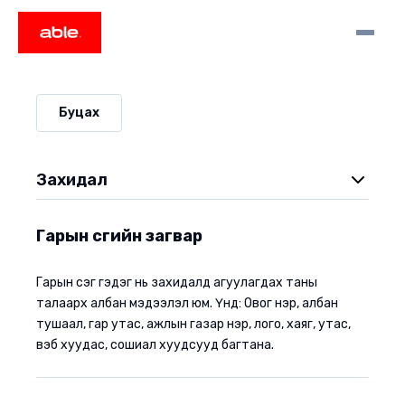
Буцах
Захидал
Бусад үйлдлүүд
Гарын үсгийн загвар
Гарын үсгийн загвар
Гарын үсэг гэдэг нь захидалд агуулагдах таны
Албан мэйл холболт
талаарх албан мэдээлэл юм. Үүнд: Овог нэр, албан
Захидлын тусгай тэмдэглэгээ
тушаал, гар утас, ажлын газар нэр, лого, хаяг, утас,
вэб хуудас, сошиал хуудсууд багтана.
Захидлын бүлгийн шүүлтийн тохиргоо