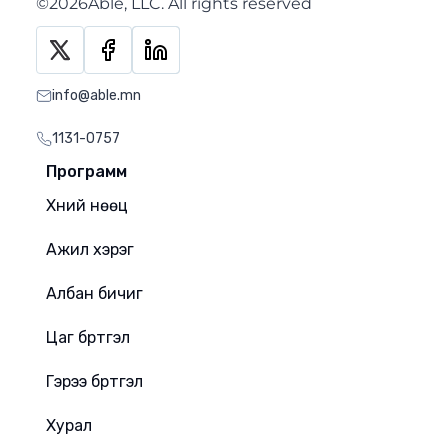
©2026Able, LLC. All rights reserved
info@able.mn
1131-0757
Программ
Хүний нөөц
Ажил хэрэг
Албан бичиг
Цаг бүртгэл
Гэрээ бүртгэл
Хурал