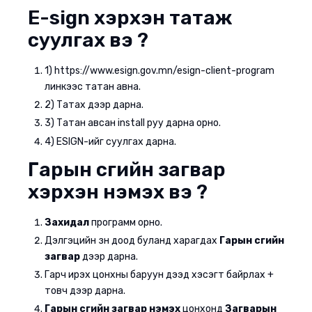
E-sign хэрхэн татаж
суулгах вэ ?
1) https://www.esign.gov.mn/esign-client-program
линкээс татан авна.
2) Татах дээр дарна.
3) Татан авсан install руу дарна орно.
4) ESIGN-ийг суулгах дарна.
Гарын үсгийн загвар
хэрхэн нэмэх вэ ?
Захидал
программ орно.
Дэлгэцийн зүүн доод буланд харагдах
Гарын үсгийн
загвар
дээр дарна.
Гарч ирэх цонхны баруун дээд хэсэгт байрлах +
товч дээр дарна.
Гарын үсгийн загвар нэмэх
цонхонд
Загварын