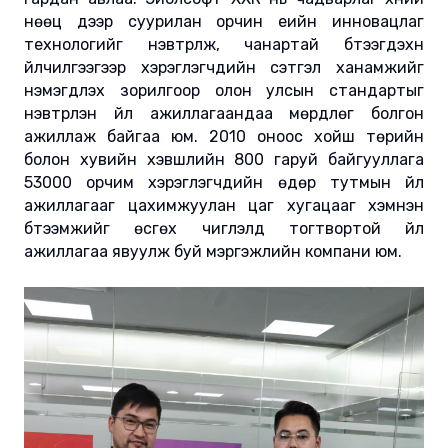
нөөц дээр суурилан орчин үеийн инновацлаг
технологийг нэвтрүүлж, чанартай бүтээгдэхүүн
үйлчилгээгээр хэрэглэгчдийн сэтгэл ханамжийг
нэмэгдүүлэх зорилгоор олон улсын стандартыг
нэвтрүүлэн үйл ажиллагаандаа мөрдлөг болгон
ажиллаж байгаа юм. 2010 оноос хойш төрийн
болон хувийн хэвшлийн 800 гаруй байгууллага
53000 орчим хэрэглэгчдийн өдөр тутмын үйл
ажиллагааг цахимжуулан цаг хугацааг хэмнэн
бүтээмжийг өсгөх чиглэлд тогтвортой үйл
ажиллагаа явуулж буй мэргэжлийн компани юм.