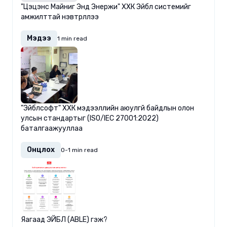
"Цэцэнс Майниг Энд Энержи" ХХК Эйбл системийг
амжилттай нэвтрүүллээ
Мэдээ
1 min read
"Эйблсофт" ХХК мэдээллийн аюулгүй байдлын олон
улсын стандартыг (ISO/IEC 27001:2022)
баталгаажууллаа
Онцлох
0-1 min read
Яагаад ЭЙБЛ (ABLE) гэж?