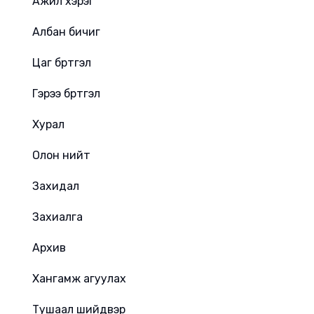
Ажил хэрэг
Албан бичиг
Цаг бүртгэл
Гэрээ бүртгэл
Хурал
Олон нийт
Захидал
Захиалга
Архив
Хангамж агуулах
Тушаал шийдвэр