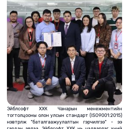
Эйблсофт ХХК Чанарын менежментийн
тогтолцооны олон улсын стандарт (ISO9001:2015)
нэвтрүүлж "баталгаажуулалтын гэрчилгээ" - ээ
гардан авлаа. Эйблсофт ХХК нь чадварлаг хүний