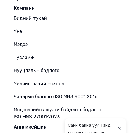
Компани
Бидний тухай
Үнэ
Мэдээ
Тусламж
Нууцлалын бодлого
Үйлчилгээний нөхцөл
Чанарын бодлого ISO MNS 9001:2016
Мэдээллийн аюулгүй байдлын бодлого
ISO MNS 27001:2023
Сайн байна уу? Танд
Аппликейшин
юугаар туслах уу