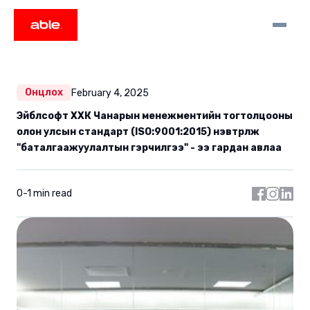
Онцлох
February 4, 2025
Эйблсофт ХХК Чанарын менежментийн тогтолцооны
олон улсын стандарт (ISO:9001:2015) нэвтрүүлж
"баталгаажуулалтын гэрчилгээ" - ээ гардан авлаа
0-1 min read