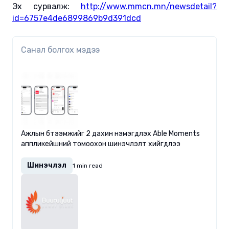
Эх сурвалж:
http://www.mmcn.mn/newsdetail?
id=6757e4de6899869b9d391dcd
Санал болгох мэдээ
Ажлын бүтээмжийг 2 дахин нэмэгдүүлэх Able Moments
аппликейшний томоохон шинэчлэлт хийгдлээ
Шинэчлэл
1 min read