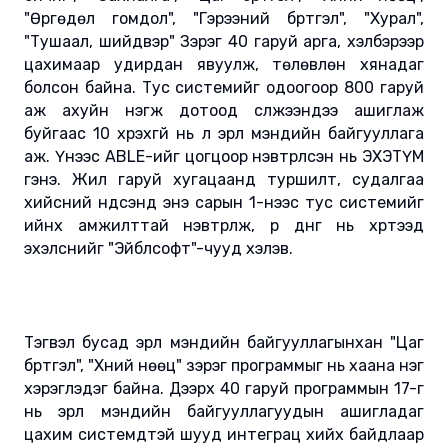
"Өргөдөл гомдол", "Гэрээний бүртгэл", "Хурал",
"Тушаал, шийдвэр" Зэрэг 40 гаруй арга, хэлбэрээр
цахимаар удирдан явуулж, төлөвлөн хянадаг
болсон байна. Тус системийг одоогоор 800 гаруй
аж ахуйн нэгж дотоод сүлжээндээ ашиглаж
буйгаас 10 хүрэхгүй нь л эрүүл мэндийн байгууллага
аж. Үүнээс ABLE-ийг цогцоор нэвтрүүлсэн нь ЭХЭТҮМ
гэнэ. Жил гаруй хугацаанд туршилт, судалгаа
хийсний үндсэнд энэ сарын 1-нээс тус системийг
ийнхүү амжилттай нэвтрүүлж, үр дүнг нь хүртээд
эхэлснийг "Эйблсофт"-чууд хэлэв.
Тэгвэл бусад эрүүл мэндийн байгууллагынхан "Цаг
бүртгэл", "Хүний нөөц" зэрэг программыг нь хаана нэг
хэрэглэдэг байна. Дээрх 40 гаруй программын 17-г
нь эрүүл мэндийн байгууллагуудын ашигладаг
цахим системүүдтэй шууд интеграц хийх байдлаар