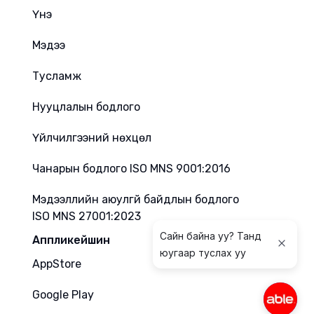
Үнэ
Мэдээ
Тусламж
Нууцлалын бодлого
Үйлчилгээний нөхцөл
Чанарын бодлого ISO MNS 9001:2016
Мэдээллийн аюулгүй байдлын бодлого
ISO MNS 27001:2023
Сайн байна уу? Танд
Аппликейшин
юугаар туслах уу
AppStore
Google Play