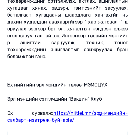
төхөөрөмжүүдийг бүртгэлжүүлэх, актлах, ашиглалтын
хугацааг хянах, эвдэрч, гэмтсэнийг засуулах,
баталгаат хугацааны шаардлага хангахгүйг нь
дахин худалдан авахааргүйгээр " хар жагсаалт"-д
оруулах зэргээр бүртгэл, хяналтын нэгдсэн сүлжээ
үүсгэх давуу талтай аж. Ингэснээр төсвийн мөнгийг
үр ашигтай зарцуулж, техник, тоног
төхөөрөмжүүдийн ашиглалтыг сайжруулах бүрэн
боломжтой гэнэ.
Бүх нийтийн эрүүл мэндийн төлөө-МЭМСЦҮХ
Эрүүл мэндийн сэтгүүлчдийн "Вакцин" Клуб
Эх сурвалж:
https://niitlel.mn/эрүүл-мэндийн-
салбарт-нэвтрүүлж-буй-able/