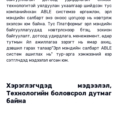
технологитой уялдуулан ухаалгаар шийдсэн тус
компанийнхан ABLE системээ өргөжүүлэн, эрүүл
мэндийн салбарт энэ оноос цогцоор нь нэвтрүүлж
эхэлсэн юм байна. Тус Платформыг эрүүл мэндийн
байгууллагуудад нэвтрүүлснээр бүтэц, зохион
байгуулалт, дотоод удирдлага, менежемент, өдөр
тутмын үйл ажиллагаа зэрэгт нь ямар ахиц,
дэвшил гарах талаар"Эрүүл мэндийн салбарт ABLE
систем ашиглах нь" тур-арга хэмжээний үеэр
сэтгүүлчдэд мэдээлэл өгсөн юм.
Хэрэглэгчдэд мэдээлэл,
Технологийн боловсрол дутмаг
байна