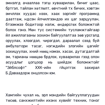
эмнэлгүүд ачааллаа тэгш хуваарилан, бичиг цаас,
бүртгэл, тайлан хөтлөлт, өвчтний түүх бичих, хэвтэн
эмчлүүлэх хуудас нээх, хаах зэргийг программд
даатгаж, үндсэн үйлчилгээндээ их цаг зарцуулан,
бүтээмжээ бодитоор үнэлж, өндөрсгөх боломжтой
болох гэнэ. Мөн тус системийн тусламжтайгаар
үйл ажиллагааны зохион байгуулалтаа зөв урсгалд
оруулах, хүлээгдэл, чирэгдэл, дараалал үүсээд буй
амбулатори тасаг, нэгжүүдийн үзлэгийн цагийг
зохицуулах, хүний нөөц нэмэх, хасах, дутагдалтай
эм, тарианы нөөцөө бүрдүүлэх, хуваарилах гээд олон
асуудлыг цогцоор нь шийдэх боломжтойг
"Эйблсофт" ХХК-ийн гүйцэтгэх захирал
Б.Даваадорж онцолсон юм.
Хамгийн чухал нь, эрүүл мэндийн байгууллагуудын
төсөв, санхүүжилтийн ихэнх хувийг техник, тоног