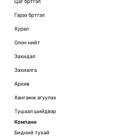
Цаг бүртгэл
Гэрээ бүртгэл
Хурал
Олон нийт
Захидал
Захиалга
Архив
Хангамж агуулах
Тушаал шийдвэр
Компани
Бидний тухай