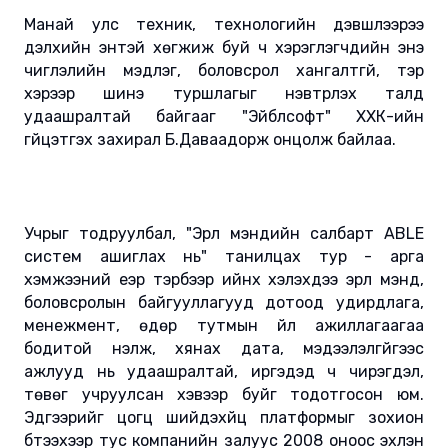
Манай улс техник, технологийн дэвшлээрээ
дэлхийн энтэй хөгжиж буй ч хэрэглэгчдийн энэ
чиглэлийн мэдлэг, боловсрол хангалтгүй, тэр
хэрээр шинэ туршлагыг нэвтрүүлэх талд
удаашралтай байгааг "Эйблсофт" ХХК-ийн
гүйцэтгэх захирал Б.Даваадорж онцолж байлаа.
Учрыг тодруулбал, "Эрүүл мэндийн салбарт ABLE
систем ашиглах нь" танилцах тур - арга
хэмжээний үеэр тэрбээр ийнхүү хэлэхдээ эрүүл мэнд,
боловсролын байгууллагууд дотоод удирдлага,
менежмент, өдөр тутмын үйл ажиллагаагаа
бодитой үнэлж, хянах дата, мэдээлэлгүйгээс
ажлууд нь удаашралтай, иргэдэд ч чирэгдэл,
төвөг учруулсан хэвээр буйг тодотгосон юм.
Эдгээрийг цогц шийдэхүйц платформыг зохион
бүтээхээр тус компанийн залуус 2008 оноос эхлэн