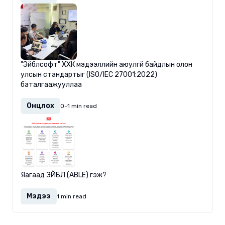
"Эйблсофт" ХХК мэдээллийн аюулгүй байдлын олон
улсын стандартыг (ISO/IEC 27001:2022)
баталгаажууллаа
Онцлох
0-1 min read
Яагаад ЭЙБЛ (ABLE) гэж?
Мэдээ
1 min read