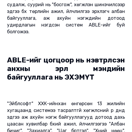
судалж, суурий нь "босгож", хөгжүүлэн шинэчилсээр
эдүгээ бүх төрлийн ажил, үйлчлилгээ эрхлэгч албан
байгууллага, аж ахуйн нэгжүүдийн дотоод
удирдлагын нэгдсэн систем ABLE-ийг буй
болгожээ.
ABLE-ийг цогцоор нь нэвтрүүлсэн
анхны эрүүл мэндийн
байгууллага нь ЭХЭМҮТ
"Эйблсофт" ХХК-ийнхан өнгөрсөн 13 жилийн
хугацаанд системээ тасралтгүй хөгжүүлсний үр дүнд
эдүгээ аж ахуйн нэгж байгууллагууд дотоод дахь
цаасан хувилбар бүхий ажил, үйлчилгээгээ "Албан
бичиг", "Захиалга", "Цаг бүртгэл", "Хүний нөөц",