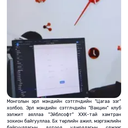
Монголын эрүүл мэндийн сэтгүүлчдийн "Цагаа үзэг"
холбоо, Эрүүл мэндийн сэтгүүлчдийн "Вакцин" клуб
ээлжит аяллаа "Эйблсофт" ХХК-тай хамтран
зохион байгууллаа. Бүх төрлийн ажил, мэргэжлийн
байгууллагын дотоод удирдлагын сүлжээг