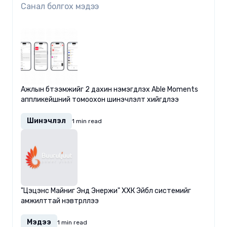
Санал болгох мэдээ
Ажлын бүтээмжийг 2 дахин нэмэгдүүлэх Able Moments
аппликейшний томоохон шинэчлэлт хийгдлээ
Шинэчлэл
1 min read
"Цэцэнс Майниг Энд Энержи" ХХК Эйбл системийг
амжилттай нэвтрүүллээ
Мэдээ
1 min read