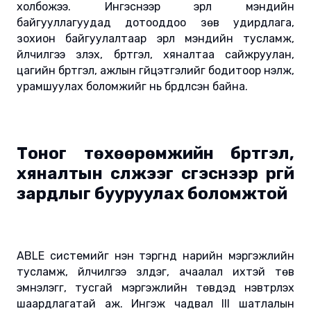
холбожээ. Ингэснээр эрүүл мэндийн
байгууллагуудад дотооддоо зөв удирдлага,
зохион байгуулалтаар эрүүл мэндийн тусламж,
үйлчилгээ үзүүлэх, бүртгэл, хяналтаа сайжруулан,
цагийн бүртгэл, ажлын гүйцэтгэлийг бодитоор үнэлж,
урамшуулах боломжийг нь бүрдүүлсэн байна.
Тоног төхөөрөмжийн бүртгэл,
хяналтын сүлжээг үүсгэснээр үргүй
зардлыг бууруулах боломжтой
ABLE системийг нэн тэргүүнд нарийн мэргэжлийн
тусламж, үйлчилгээ үзүүлдэг, ачаалал ихтэй төв
эмнэлэгг, тусгай мэргэжлийн төвүүдэд нэвтрүүлэх
шаардлагатай аж. Ингэж чадвал III шатлалын