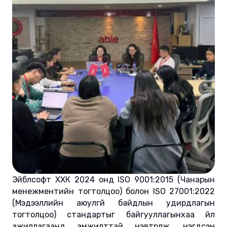
Эйблсофт ХХК 2024 онд ISO 9001:2015 (Чанарын
менежментийн тогтолцоо) болон ISO 27001:2022
(Мэдээллийн аюулгүй байдлын удирдлагын
тогтолцоо) стандартыг байгууллагынхаа үйл
ажиллагаанд амжилттай нэвтрүүлж, нэгдсэн