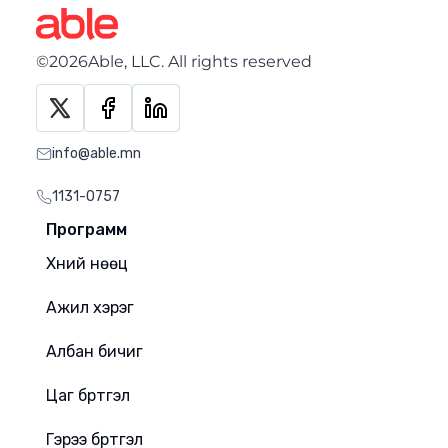
©2026Able, LLC. All rights reserved
info@able.mn
1131-0757
Программ
Хүний нөөц
Ажил хэрэг
Албан бичиг
Цаг бүртгэл
Гэрээ бүртгэл