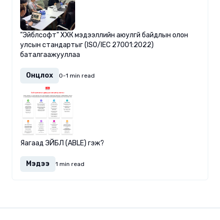
"Эйблсофт" ХХК мэдээллийн аюулгүй байдлын олон
улсын стандартыг (ISO/IEC 27001:2022)
баталгаажууллаа
Онцлох
0-1 min read
Яагаад ЭЙБЛ (ABLE) гэж?
Мэдээ
1 min read