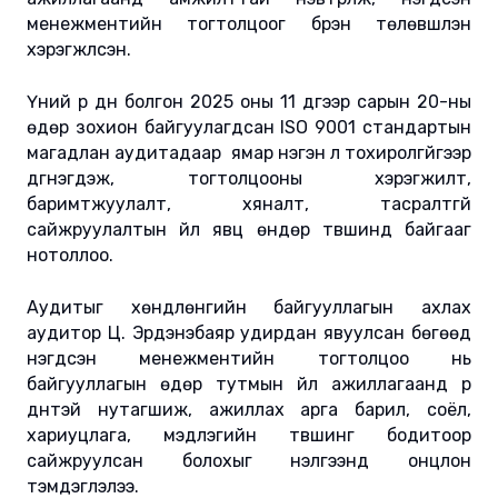
менежментийн тогтолцоог бүрэн төлөвшүүлэн
хэрэгжүүлсэн.
Үүний үр дүн болгон 2025 оны 11 дүгээр сарын 20-ны
өдөр зохион байгуулагдсан ISO 9001 стандартын
магадлан аудитадаар ямар нэгэн үл тохиролгүйгээр
дүгнэгдэж, тогтолцооны хэрэгжилт,
баримтжуулалт, хяналт, тасралтгүй
сайжруулалтын үйл явц өндөр түвшинд байгааг
нотоллоо.
Аудитыг хөндлөнгийн байгууллагын ахлах
аудитор Ц. Эрдэнэбаяр удирдан явуулсан бөгөөд
нэгдсэн менежментийн тогтолцоо нь
байгууллагын өдөр тутмын үйл ажиллагаанд үр
дүнтэй нутагшиж, ажиллах арга барил, соёл,
хариуцлага, мэдлэгийн түвшинг бодитоор
сайжруулсан болохыг үнэлгээнд онцлон
тэмдэглэлээ.