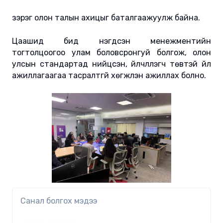
зэрэг олон талын ахицыг баталгаажуулж байна.
Цаашид бид нэгдсэн менежментийн
тогтолцоогоо улам боловсронгуй болгож, олон
улсын стандартад нийцсэн, үйлчлүүлэгч төвтэй үйл
ажиллагаагаа тасралтгүй хөгжүүлэн ажиллах болно.
Санал болгох мэдээ