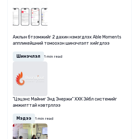
Ажлын бүтээмжийг 2 дахин нэмэгдүүлэх Able Moments
аппликейшний томоохон шинэчлэлт хийгдлээ
Шинэчлэл
1 min read
"Цэцэнс Майниг Энд Энержи" ХХК Эйбл системийг
амжилттай нэвтрүүллээ
Мэдээ
1 min read