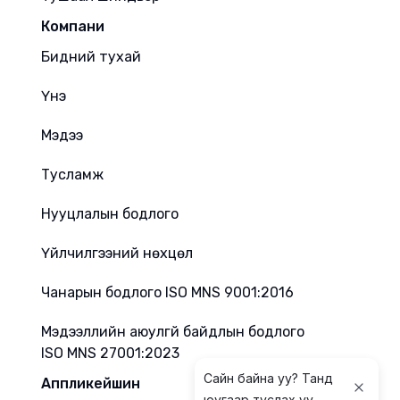
Компани
Бидний тухай
Үнэ
Мэдээ
Тусламж
Нууцлалын бодлого
Үйлчилгээний нөхцөл
Чанарын бодлого ISO MNS 9001:2016
Мэдээллийн аюулгүй байдлын бодлого
ISO MNS 27001:2023
Сайн байна уу? Танд
Аппликейшин
юугаар туслах уу