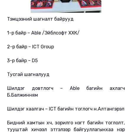
Тэмцээний шагналт байрууд
1-р байр – Able /Эйблсофт ХХК/
2-р байр – ICT Group
3-р байр – D5
Тусгай шагналууд
Шилдэг довтлогч – Able багийн ахлагч
Б.Балжинням
Шилдэг хаалгач – ICT багийн тоглогч н.Алтангэрэл
Бидний хамтын хүч, зорилго нэгт багийн тоглолт,
тууштай хичээл зүтгэлээр байгууллагынхаа нэр