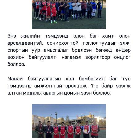
Энэ жилийн тэмцээнд олон баг хамт олон
өрсөлдөөнтэй, сонирхолтой тоглолтуудыг үзүүлж,
спортын уур амьсгалыг бүрдүүлсэн бөгөөд өндөр
зохион байгуулалт, нэгдмэл зорилгоор онцлог
боллоо.
Манай байгууллагын хөл бөмбөгийн баг тус
тэмцээнд амжилттай оролцож, 1-р байр эзэлж
алтан медаль, аваргын цомын эзэн боллоо.