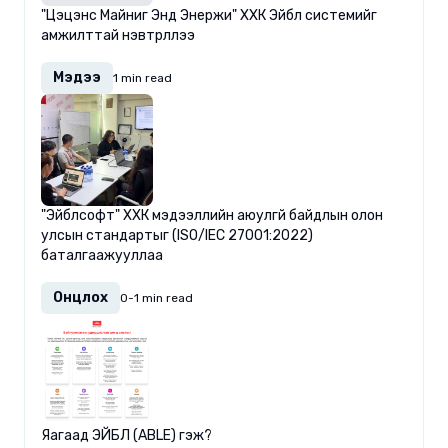
"Цэцэнс Майниг Энд Энержи" ХХК Эйбл системийг
амжилттай нэвтрүүллээ
Мэдээ
1 min read
"Эйблсофт" ХХК мэдээллийн аюулгүй байдлын олон
улсын стандартыг (ISO/IEC 27001:2022)
баталгаажууллаа
Онцлох
0-1 min read
Яагаад ЭЙБЛ (ABLE) гэж?