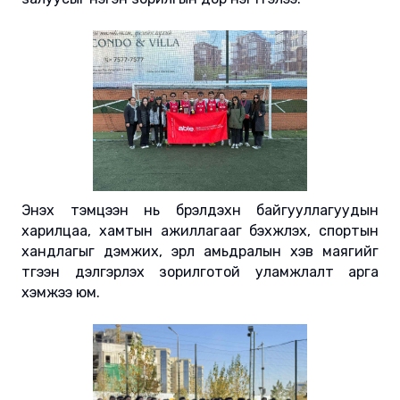
Энэхүү тэмцээн нь бүрэлдэхүүн байгууллагуудын
харилцаа, хамтын ажиллагааг бэхжүүлэх, спортын
хандлагыг дэмжих, эрүүл амьдралын хэв маягийг
түгээн дэлгэрүүлэх зорилготой уламжлалт арга
хэмжээ юм.