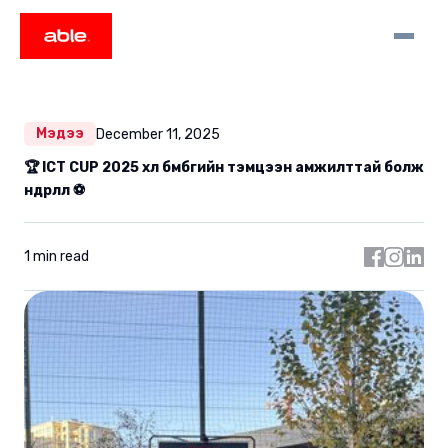
Мэдээ
December 11, 2025
🏆 ICT CUP 2025 хөл бөмбөгийн тэмцээн амжилттай болж
өндөрлөлөө ⚽️
1 min read