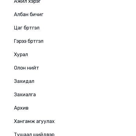
Ажил хэрэг
Албан бичиг
Цаг бүртгэл
Гэрээ бүртгэл
Хурал
Олон нийт
Захидал
Захиалга
Архив
Хангамж агуулах
Тушаал шийдвэр