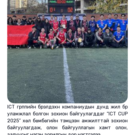
ICT грүппийн бүрэлдэхүүн компаниудын дунд жил бүр
уламжлал болгон зохион байгуулагддаг “ICT CUP
2025” хөл бөмбөгийн тэмцээн амжилттай зохион
байгуулагдаж, олон байгууллагын хамт олон,
залуусыг нэгэн зорилгын дор нэгтгэлээ.