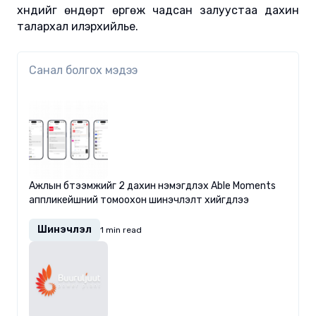
хүндийг өндөрт өргөж чадсан залуустаа дахин
талархал илэрхийлье.
Санал болгох мэдээ
Ажлын бүтээмжийг 2 дахин нэмэгдүүлэх Able Moments
аппликейшний томоохон шинэчлэлт хийгдлээ
Шинэчлэл
1 min read