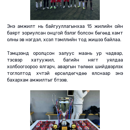
Энэ амжилт нь байгууллагынхаа 15 жилийн ойн
баярт зориулсан онцгой бэлэг болсон бөгөөд хамт
олны эв нэгдэл, хүсэл тэмүүллийн тод жишээ байлаа.
Тэмцээнд оролцсон залуус маань ур чадвар,
тэсвэр хатуужил, багийн нягт уялдаа
холбоогоороо ялгарч, аваргын төлөөх шийдвэрлэх
тоглолтод хүчтэй өрсөлдөгчдөө ялснаар энэ
бахархам амжилтыг бүтээв.