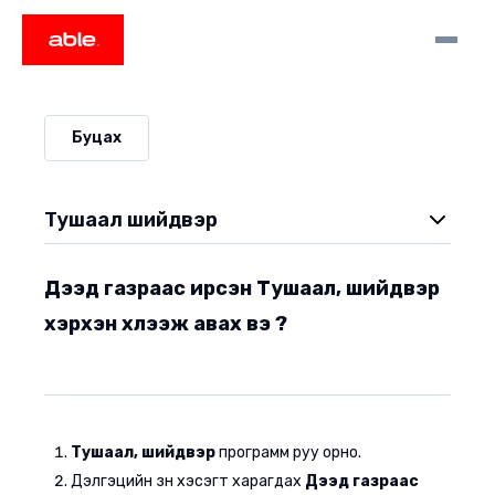
Буцах
Тушаал шийдвэр
Төлөвлөлтийг хэрхэн загвар болгон хадгалах вэ ?
Дээд газраас ирсэн Тушаал, шийдвэр
Төлөвлөлтийг хэрхэн устгах вэ ?
хэрхэн хүлээж авах вэ ?
Төлөвлөлтийг хэрхэн засварлах вэ ?
Боловсруулах шат дамжлагыг хэрхэн тохируулах вэ ?
Тушаал хэрхэн төлөвлөх вэ ?
Тушаал, шийдвэр
программ руу орно.
Бланк тохиргоо хэрхэн хийх вэ ?
Дэлгэцийн зүүн хэсэгт харагдах
Дээд газраас