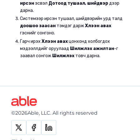
ирсэн
эсвэл
Дотоод тушаал, шийдвэр
дээр
Тушаал шийдвэр программ дээр ажилтны тусгай
дарна.
тохиргоог хэрхэн хийх вэ ?
Системээр ирсэн тушаал, шийдвэрийн урд талд
Дотоод тушаал, шийдвэрээс хэрхэн хайлт хийх вэ ?
доошоо заасан
тэмдэг дарж
Хүлээн авах
гэснийг сонгоно.
Дээд газраас ирсэн тушаал, шийдвэрээс хэрхэн хайлт
хийх вэ ?
Гарч ирэх
Хүлээн авах
цонхонд холбогдох
мэдээллүүдийг оруулаад
Шилжүүлэх ажилтан
-г
Тушаал, шийдвэрийн тайлан хэрхэн гаргах вэ ?
заавал сонгож
Шилжүүлэх
товч дарна.
Тушаал, шийдвэрийн дэлгэрэнгүй мэдээлэл тус бүрээр
хэрхэн хэвлэх вэ ?
Тушаал, шийдвэрийг зургаар яаж харах вэ ?
Дээд газраас Тушаал, шийдвэрийг хэрхэн бүртгэх вэ ?
Дээд газраас ирсэн Тушаал, шийдвэр хэрхэн хүлээж
авах вэ ?
©2026Able, LLC. All rights reserved
Тушаал, шийдвэрийг хэрхэн бүртгэх вэ ?