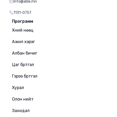
info@able.mn
1131-0757
Программ
Хүний нөөц
Ажил хэрэг
Албан бичиг
Цаг бүртгэл
Гэрээ бүртгэл
Хурал
Олон нийт
Захидал