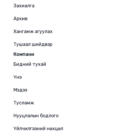
Захиалга
Архив
Хангамж агуулах
Тушаал шийдвэр
Компани
Бидний тухай
Үнэ
Мэдээ
Тусламж
Нууцлалын бодлого
Үйлчилгээний нөхцөл