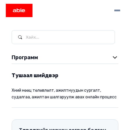
Программ
Video заавар
Тушаал шийдвэр
Тушаал шийдвэр
Хүний нөөц төлөвлөлт, ажилтнуудын сургалт,
Архив
судалгаа, ажилтан шалгаруулж авах онлайн процесс
Захидал
Цаг бүртгэл
Захиалга