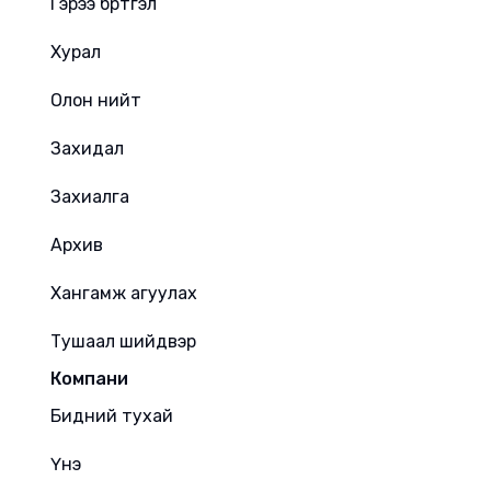
Гэрээ бүртгэл
Хурал
Олон нийт
Захидал
Захиалга
Архив
Хангамж агуулах
Тушаал шийдвэр
Компани
Бидний тухай
Үнэ