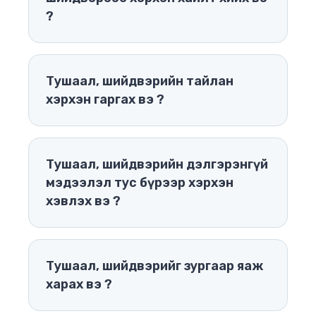
?
Тушаал, шийдвэрийн тайлан
хэрхэн гаргах вэ ?
Тушаал, шийдвэрийн дэлгэрэнгүй
мэдээлэл тус бүрээр хэрхэн
хэвлэх вэ ?
Тушаал, шийдвэрийг зургаар яаж
харах вэ ?