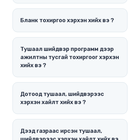
Бланк тохиргоо хэрхэн хийх вэ ?
Тушаал шийдвэр программ дээр
ажилтны тусгай тохиргоог хэрхэн
хийх вэ ?
Дотоод тушаал, шийдвэрээс
хэрхэн хайлт хийх вэ ?
Дээд газраас ирсэн тушаал,
шийдвэрээс хэрхэн хайлт хийх вэ