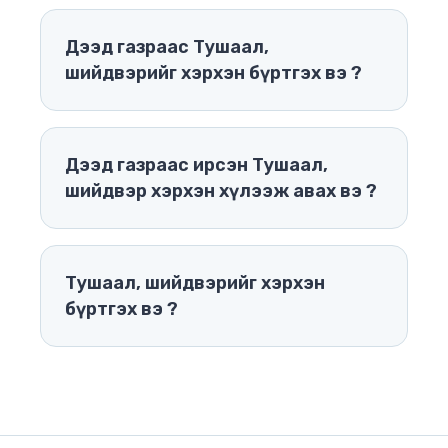
Дээд газраас Тушаал,
шийдвэрийг хэрхэн бүртгэх вэ ?
Дээд газраас ирсэн Тушаал,
шийдвэр хэрхэн хүлээж авах вэ ?
Тушаал, шийдвэрийг хэрхэн
бүртгэх вэ ?