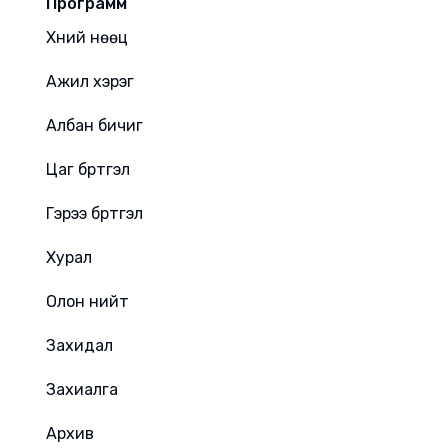
Программ
Хүний нөөц
Ажил хэрэг
Албан бичиг
Цаг бүртгэл
Гэрээ бүртгэл
Хурал
Олон нийт
Захидал
Захиалга
Архив