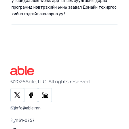
утсандаа Able Works app татаж суулгасны дараа
программд нэвтрэхийн өмнө заавал Домайн тохиргоо
хийнэ гэдгийг анхаарна уу !
©2026Able, LLC. All rights reserved
info@able.mn
1131-0757