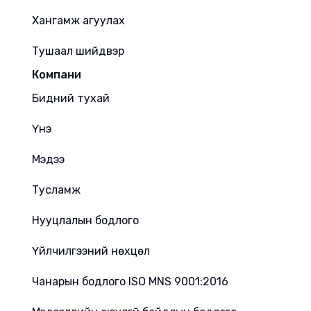
Хангамж агуулах
Тушаал шийдвэр
Компани
Бидний тухай
Үнэ
Мэдээ
Тусламж
Нууцлалын бодлого
Үйлчилгээний нөхцөл
Чанарын бодлого ISO MNS 9001:2016