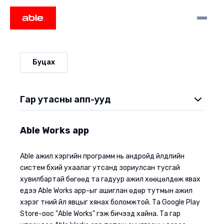
Буцах
Гар утасны апп-ууд
Able Moments App
Able Works app
Able Works app
Able ажил хэргийн программ нь андройд үйлдлийн
систем бүхий ухаалаг утсанд зориулсан тусгай
хувилбартай бөгөөд та гадуур ажил хөөцөлдөж явах
үедээ Able Works app-ыг ашиглан өдөр тутмын ажил
хэрэг түүний үйл явцыг хянах боломжтой. Та Google Play
Store-оос "Able Works" гэж бичээд хайна. Та гар