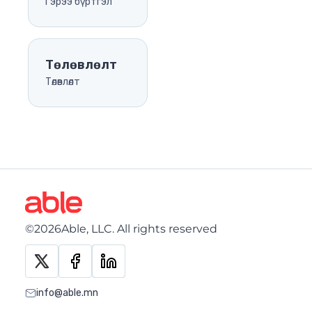
Гэрээ бүртгэл
Чат
Ажил хэрэг
Гэрээ бүртгэл
Төлөвлөлт
Төлөвлөлт
Хангамж агуулах
Олон нийт
Хурал
Албан бичиг
Хүний нөөц
©2026Able, LLC. All rights reserved
info@able.mn