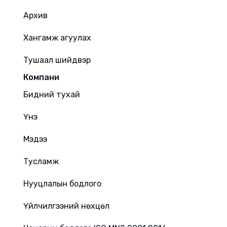
Архив
Хангамж агуулах
Тушаал шийдвэр
Компани
Бидний тухай
Үнэ
Мэдээ
Тусламж
Нууцлалын бодлого
Үйлчилгээний нөхцөл