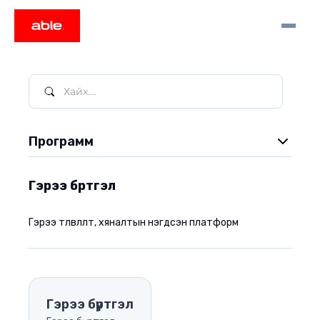
Программ
Video заавар
Гэрээ бүртгэл
Тушаал шийдвэр
Гэрээ төлөвлөлт, хяналтын нэгдсэн платформ
Архив
Захидал
Цаг бүртгэл
Гэрээ бүртгэл
Захиалга