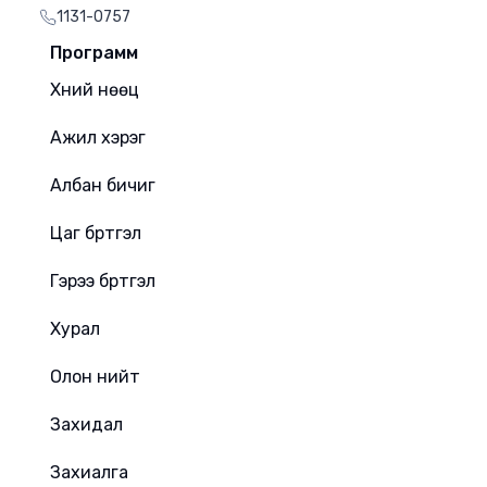
1131-0757
Программ
Хүний нөөц
Ажил хэрэг
Албан бичиг
Цаг бүртгэл
Гэрээ бүртгэл
Хурал
Олон нийт
Захидал
Захиалга