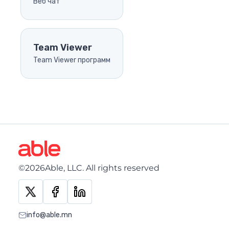
Веб чат
Чат
Ажил хэрэг
Гэрээ бүртгэл
Team Viewer
Team Viewer программ
Хангамж агуулах
Олон нийт
Хурал
Албан бичиг
Хүний нөөц
©2026Able, LLC. All rights reserved
info@able.mn