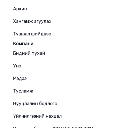
Архив
Хангамж агуулах
Тушаал шийдвэр
Компани
Бидний тухай
Үнэ
Мэдээ
Тусламж
Нууцлалын бодлого
Үйлчилгээний нөхцөл