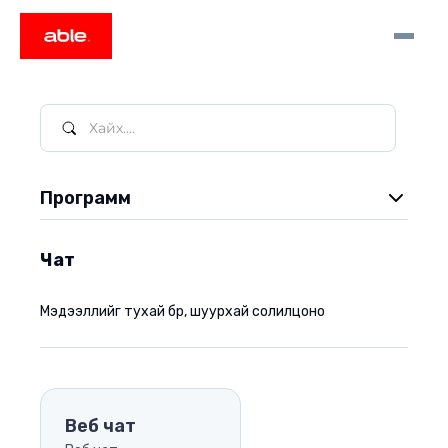
Программ
Video заавар
Чат
Тушаал шийдвэр
Мэдээллийг тухай бүр, шуурхай солилцоно
Архив
Захидал
Цаг бүртгэл
Веб чат
Захиалга