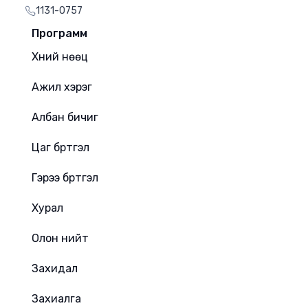
1131-0757
Программ
Хүний нөөц
Ажил хэрэг
Албан бичиг
Цаг бүртгэл
Гэрээ бүртгэл
Хурал
Олон нийт
Захидал
Захиалга